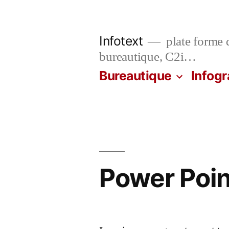
Aller
au
Infotext
plate forme d
contenu
bureautique, C2i…
Bureautique
Infogr
Power Poin